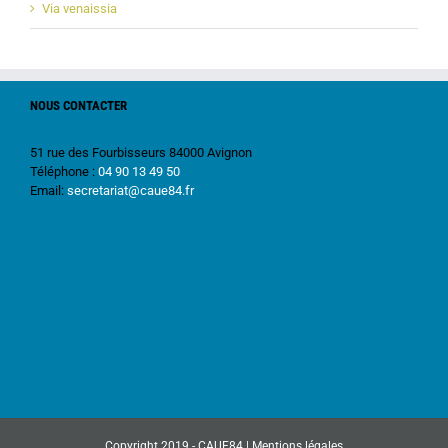
Via venaissia
NOUS CONTACTER
51 rue des Fourbisseurs 84000 Avignon
Téléphone :
04 90 13 49 50
Email:
secretariat@caue84.fr
Copyright 2019 - CAUE84 |
Mentions légales