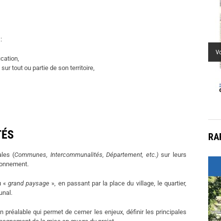
mu
:
V
ication,
 tout ou partie de son territoire,
TÉS
RA
les (
Communes, Intercommunalités, Département, etc.)
sur leurs
ironnement.
u «
grand paysage
», en passant par la place du village, le quartier,
unal.
ion préalable qui permet de cerner les enjeux, définir les principales