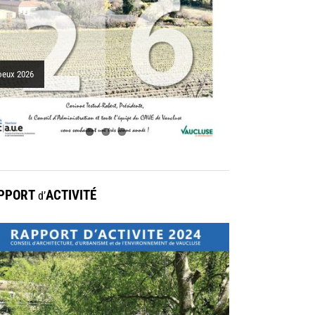
nicipaux, porte médiévale
oeux 2026
PPORT
ACTIVITÉ
d’