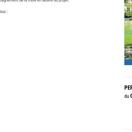
mpagnement de la mise en œuvre du projet.
lus :
PE
du