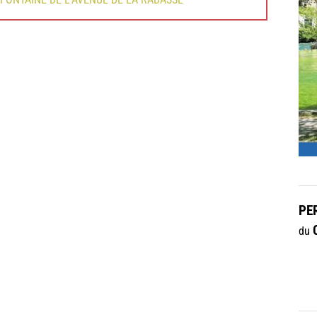
PE
du