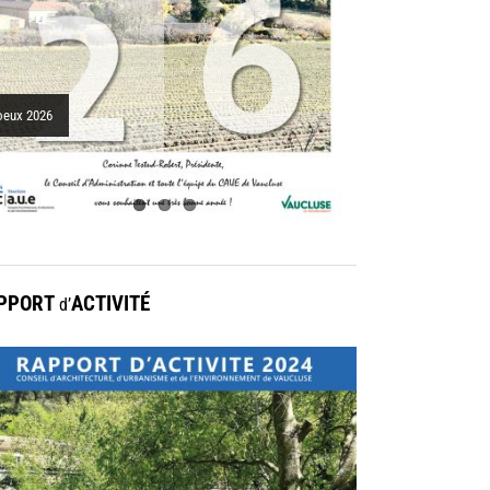
nicipaux, porte médiévale
oeux 2026
PPORT
ACTIVITÉ
d’