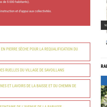
s de 5 000 habitants).
mu
struction et d’appui aux collectivités.
V
EN PIERRE SÈCHE POUR LA REQUALIFICATION DU
RA
DES RUELLES DU VILLAGE DE SAVOILLANS
NES ET LAVOIRS DE LA BAISSE ET DU CHEMIN DE
FONTAINE DE L’AVENUE DE LA RABASSE