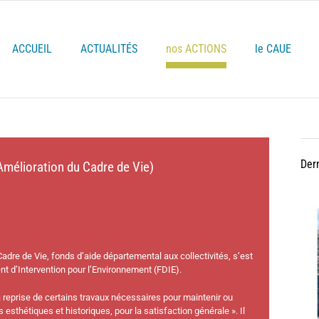
ACCUEIL
ACTUALITÉS
nos ACTIONS
le CAUE
Der
Amélioration du Cadre de Vie)
dre de Vie, fonds d’aide départemental aux collectivités, s’est
nt d’Intervention pour l’Environnement (FDIE).
 reprise de certains travaux nécessaires pour maintenir ou
 esthétiques et historiques, pour la satisfaction générale ». Il
A
Bu