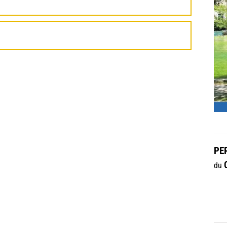
PE
du