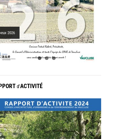
nicipaux, porte médiévale
oeux 2026
PPORT
ACTIVITÉ
d’