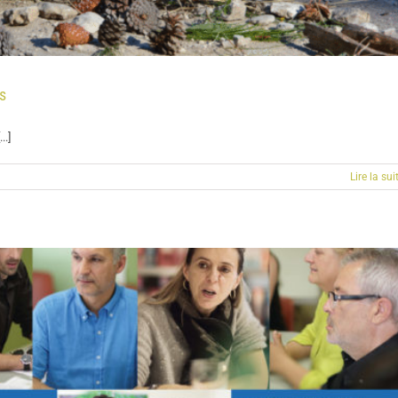
es
..]
Lire la sui