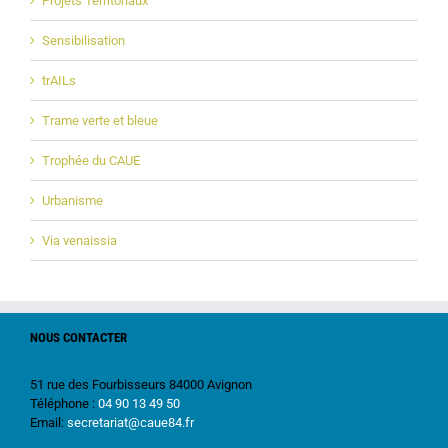
Projets Territoriaux
Sensibilisation
trAILs
Trame verte et bleue
Trophée du CAUE
Urbanisme
Via venaissia
NOUS CONTACTER
51 rue des Fourbisseurs 84000 Avignon
Téléphone :
04 90 13 49 50
Email:
secretariat@caue84.fr