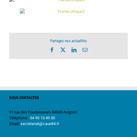
Partagez nos actualités
Facebook
X
LinkedIn
Email
NOUS CONTACTER
51 rue des Fourbisseurs 84000 Avignon
Téléphone :
04 90 13 49 50
Email:
secretariat@caue84.fr